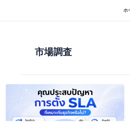
内
ホ
容
を
ス
キ
ッ
プ
市場調査