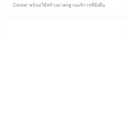
Center พร้อมวิธีสร้างมาตรฐานบริการที่ยั่งยืน
MOCAPトーク
Call Center และ Contact Center กับ
การยกระดับ Customer Experience