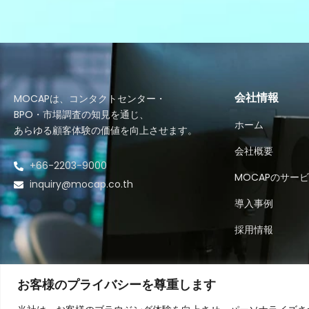
MOCAPは、コンタクトセンター・
会社情報
BPO・市場調査の知見を通じ、
ホーム
あらゆる顧客体験の価値を向上させます。
会社概要
+66-2203-9000
MOCAPのサー
inquiry@mocap.co.th
導入事例
採用情報
お客様のプライバシーを尊重します
Copyrigh