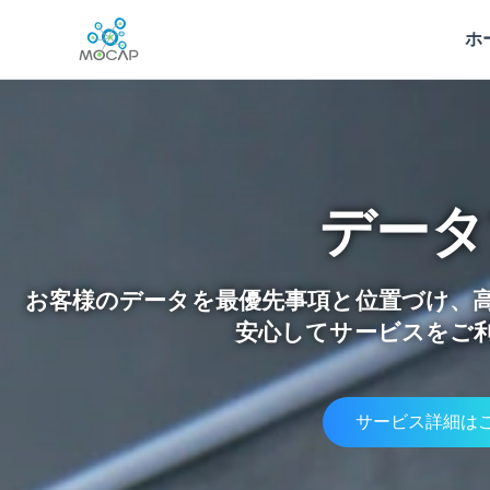
内
ホ
容
を
ス
キ
ッ
プ
データ
お客様のデータを最優先事項と位置づけ、
安心してサービスをご
サービス詳細は