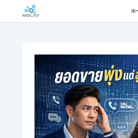
内
ホ
容
を
ス
キ
ッ
プ