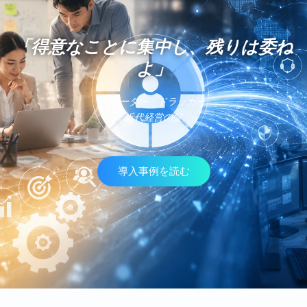
「得意なことに集中し、残りは委ね
よ」
- ピーター・ドラッカー
近代経営の父
導入事例を読む