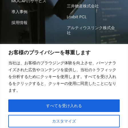
MOCAPのサービス
三井物産株式会社
導入事例
Loxbit PCL
採用情報
アルティウスリンク株式会
社
営業時間
お客様のプライバシーを尊重します
月～金 08:30～17:30（タイ時間）
当社は、お客様のブラウジング体験を向上させ、パーソナラ
コンタクトセンター、BPO、市場調査のソリューショ
イズされた広告やコンテンツを提供し、当社のトラフィック
ンを通じてビジネスの成長を支援します。まずはお気
を分析するためにクッキーを使用します。すべてを受け入れ
軽にお問い合わせください。
るをクリックすると、クッキーの使用に同意したことになり
ます。
お問い合わせ
すべてを受け入れる
カスタマイズ