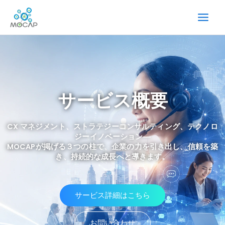
内
容
を
ス
キ
ッ
プ
サービス概要
CX マネジメント、ストラテジーコンサルティング、テクノロ
ジーイノベーション―
MOCAPが掲げる３つの柱で、企業の力を引き出し、信頼を築
き、持続的な成長へと導きます。
サービス詳細はこちら
お問い合わせ