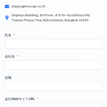
inquiry@mocap.co.th
Siripinyo Building, 3rd Floor, 475 Sri-Ayudthaya Rd,
Thanon Phaya Thai, Ratchathewi, Bangkok 10400
氏名
会社名
役職
会社WebサイトURL