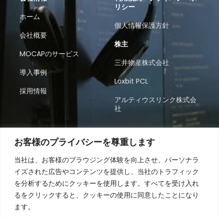
リシー
ホーム
個人情報保護方針
会社概要
株主
MOCAPのサービス
三井物産株式会社
導入事例
Loxbit PCL
採用情報
アルティウスリンク株式会
社
営業時間
お客様のプライバシーを尊重します
月～金 08:30～17:30（タイ時間）
当社は、お客様のブラウジング体験を向上させ、パーソナラ
コンタクトセンター、BPO、市場調査のソリューショ
イズされた広告やコンテンツを提供し、当社のトラフィック
ンを通じてビジネスの成長を支援します。まずはお気
を分析するためにクッキーを使用します。すべてを受け入れ
軽にお問い合わせください。
るをクリックすると、クッキーの使用に同意したことになり
ます。
お問い合わせ