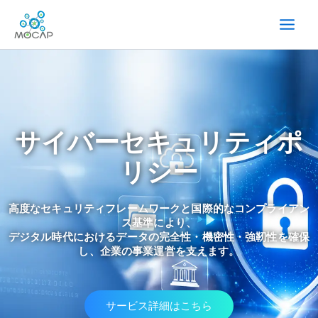
内
容
を
ス
キ
ッ
プ
サイバーセキュリティポ
リシー
高度なセキュリティフレームワークと国際的なコンプライアン
ス基準により、
デジタル時代におけるデータの完全性・機密性・強靭性を確保
し、企業の事業運営を支えます。
サービス詳細はこちら