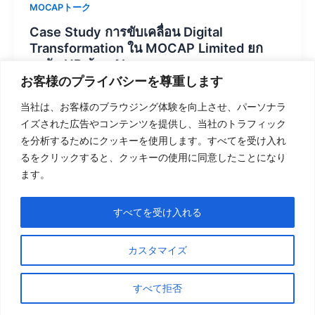
MOCAPトーク
Case Study การขับเคลื่อน Digital
Transformation ใน MOCAP Limited ยก
ระดับ HR ด้วย AI
お客様のプライバシーを尊重します
Production MOCAP
/
6月 2, 2026
当社は、お客様のブラウジング体験を向上させ、パーソナラ
ในอุตสาหกรรม Outsource Call Center และ BPO
イズされた広告やコンテンツを提供し、当社のトラフィック
(Business Process Outsourcing) ความสามารถในการ
を分析するためにクッキーを使用します。すべてを受け入れ
“จัดหาบุคลากรคุณภาพในปริมาณมาก” (Mass
るをクリックすると、クッキーの使用に同意したことになり
Recruitment) คือความได้เปรียบทางธุรกิจ แต่ในโลกความ
ます。
เป็นจริง กระบวนการนี้มักเผชิญกับ Operational Unstable
Efficiency หรือความไม่สม่ำเสมอของประสิทธิภาพในการ
すべてを受け入れる
ดำเนินงาน
MOCAP Limited ได้เปลี่ยนวิกฤตนี้ให้เป็นโอกาสผ่านการ
カスタマイズ
ทำ Internal Transformation ด้วยการนำเทคโนโลยี AI มา
เป็นเครื่องมือหลักในการตัดสินใจ
すべて拒否