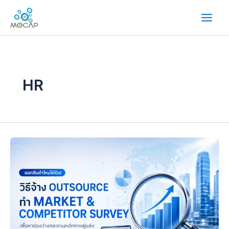
内
容
を
ス
キ
ッ
プ
HR