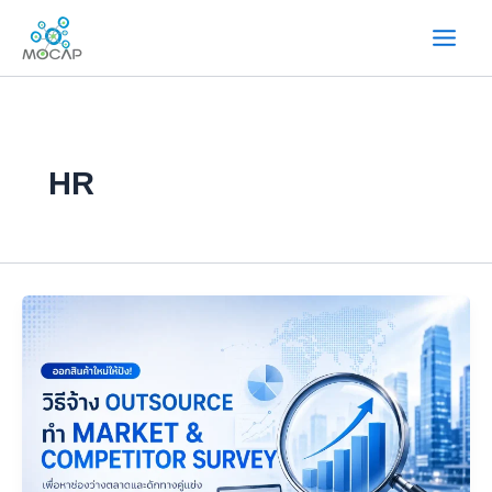
ข้าม
ไป
ยัง
เนื้อหา
HR