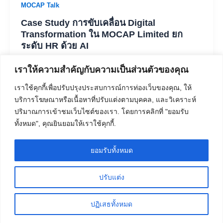
MOCAP Talk
Case Study การขับเคลื่อน Digital
Transformation ใน MOCAP Limited ยก
ระดับ HR ด้วย AI
การผลิต MOCAP
/
มิถุนายน 2, 2026
เราให้ความสำคัญกับความเป็นส่วนตัวของคุณ
ในอุตสาหกรรม Outsource Call Center และ BPO
เราใช้คุกกี้เพื่อปรับปรุงประสบการณ์การท่องเว็บของคุณ, ให้
(Business Process Outsourcing) ความสามารถในการ
บริการโฆษณาหรือเนื้อหาที่ปรับแต่งตามบุคคล, และวิเคราะห์
“จัดหาบุคลากรคุณภาพในปริมาณมาก” (Mass
ปริมาณการเข้าชมเว็บไซต์ของเรา. โดยการคลิกที่ "ยอมรับ
Recruitment) คือความได้เปรียบทางธุรกิจ แต่ในโลกความ
ทั้งหมด", คุณยินยอมให้เราใช้คุกกี้.
เป็นจริง กระบวนการนี้มักเผชิญกับ Operational Unstable
Efficiency หรือความไม่สม่ำเสมอของประสิทธิภาพในการ
ยอมรับทั้งหมด
ดำเนินงาน
MOCAP Limited ได้เปลี่ยนวิกฤตนี้ให้เป็นโอกาสผ่านการ
ปรับแต่ง
ทำ Internal Transformation ด้วยการนำเทคโนโลยี AI มา
เป็นเครื่องมือหลักในการตัดสินใจ
ปฏิเสธทั้งหมด