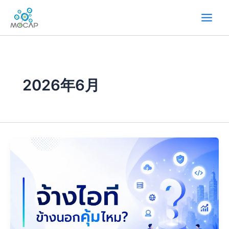
内
容
を
ス
キ
ッ
プ
2026年6月