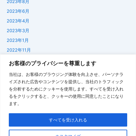
2023年8月
2023年6月
2023年4月
2023年3月
2023年1月
2022年11月
2022年1月
お客様のプライバシーを尊重します
2021年11月
当社は、お客様のブラウジング体験を向上させ、パーソナラ
2021年9月
イズされた広告やコンテンツを提供し、当社のトラフィック
を分析するためにクッキーを使用します。すべてを受け入れ
2021年7月
るをクリックすると、クッキーの使用に同意したことになり
2021年6月
ます。
2021年1月
2020年10月
すべてを受け入れる
Categories