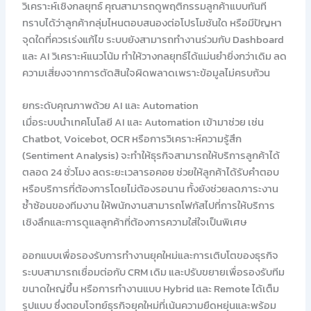
วิเคราะห์เชิงกลยุทธ์ คุณสามารถดูพฤติกรรมลูกค้าแบบทันที
ทราบได้ว่าลูกค้ากลุ่มไหนตอบสนองต่อโปรโมชันใด หรือมีปัญหา
จุดใดที่ควรเร่งแก้ไข ระบบยังสามารถทำงานร่วมกับ Dashboard
และ AI วิเคราะห์แนวโน้ม ทำให้วางกลยุทธ์ได้แม่นยำยิ่งกว่าเดิม ลด
ความเสี่ยงจากการตัดสินใจผิดพลาดเพราะข้อมูลไม่ครบถ้วน
ยกระดับคุณภาพด้วย AI และ Automation
เมื่อระบบนำเทคโนโลยี AI และ Automation เข้ามาช่วย เช่น
Chatbot, Voicebot, OCR หรือการวิเคราะห์ความรู้สึก
(Sentiment Analysis) จะทำให้ธุรกิจสามารถให้บริการลูกค้าได้
ตลอด 24 ชั่วโมง ลดระยะเวลารอคอย ช่วยให้ลูกค้าได้รับคำตอบ
หรือบริการที่ต้องการโดยไม่ต้องรอนาน ทั้งยังช่วยลดภาระงาน
ซ้ำซ้อนของทีมงาน ให้พนักงานสามารถโฟกัสไปที่การให้บริการ
เชิงลึกและการดูแลลูกค้าที่ต้องการความใส่ใจเป็นพิเศษ
ออกแบบเพื่อรองรับการทำงานยุคใหม่และการเติบโตของธุรกิจ
ระบบสามารถเชื่อมต่อกับ CRM เดิม และปรับขยายเพื่อรองรับทีม
ขนาดใหญ่ขึ้น หรือการทำงานแบบ Hybrid และ Remote ได้เต็ม
รูปแบบ ซึ่งตอบโจทย์ธุรกิจยุคใหม่ที่เน้นความยืดหยุ่นและพร้อม