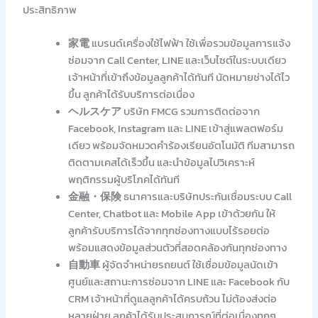
ประสิทธิภาพ
家電
แบรนด์เครื่องใช้ไฟฟ้า ใช้เพื่อรวมข้อมูลการแจ้ง
ซ่อมจาก Call Center, LINE และเว็บไซต์ในระบบเดียว
เจ้าหน้าที่เข้าถึงข้อมูลลูกค้าได้ทันที นัดหมายช่างได้ไว
ขึ้น ลูกค้าได้รับบริการต่อเนื่อง
ヘルスケア
บริษัท FMCG รวมการติดต่อจาก
Facebook, Instagram และ LINE เข้าสู่แพลตฟอร์ม
เดียว พร้อมจัดหมวดคำร้องเรียนอัตโนมัติ ทีมสามารถ
ติดตามเคสได้เร็วขึ้น และนำข้อมูลไปวิเคราะห์
พฤติกรรมผู้บริโภคได้ทันที
金融・保険
ธนาคารและบริษัทประกันเชื่อมระบบ Call
Center, Chatbot และ Mobile App เข้าด้วยกัน ให้
ลูกค้ารับบริการได้จากทุกช่องทางแบบไร้รอยต่อ
พร้อมแสดงข้อมูลส่วนตัวที่สอดคล้องกันทุกช่องทาง
自動車
ผู้จัดจำหน่ายรถยนต์ ใช้เชื่อมข้อมูลนัดเข้า
ศูนย์และสถานะการซ่อมจาก LINE และ Facebook กับ
CRM เจ้าหน้าที่ดูแลลูกค้าได้ครบถ้วน ไม่ต้องส่งต่อ
หลายฝ่าย ลูกค้าได้รับประสบการณ์ที่ต่อเนื่องทุกๆ