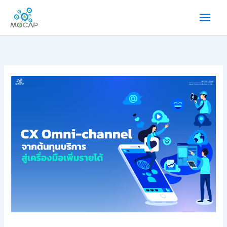
内
容
を
ス
キ
ッ
プ