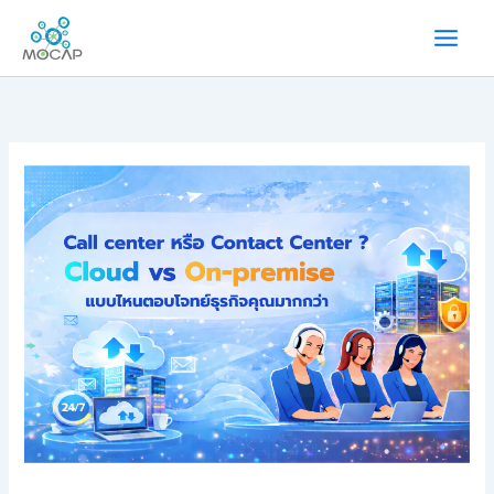
内
容
を
ス
キ
ッ
プ