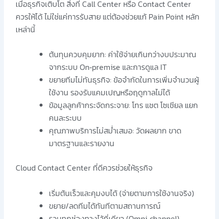
เมื่อธุรกิจเติบโต สิ่งที่ Call Center หรือ Contact Center
ควรให้ได้ ไม่ใช่แค่การรับสาย แต่ต้องช่วยแก้ Pain Point หลัก
เหล่านี้
ต้นทุนควบคุมยาก: ค่าใช้จ่ายเกินกว่างบประมาณ
จากระบบ On‑premise และการดูแล IT
ขยายทีมไม่ทันธุรกิจ: ข้อจำกัดในการเพิ่มจำนวนผู้
ใช้งาน รองรับแคมเปญหรือฤดูกาลไม่ได้
ข้อมูลลูกค้ากระจัดกระจาย: โทร แชต โซเชียล แยก
คนละระบบ
คุณภาพบริการไม่สม่ำเสมอ: วัดผลยาก ขาด
มาตรฐานและรายงาน
Cloud Contact Center ที่ดีควรช่วยให้ธุรกิจ
เริ่มต้นเร็วและคุมงบได้ (จ่ายตามการใช้งานจริง)
ขยาย/ลดทีมได้ทันทีตามสถานการณ์
รวมทุกช่องทางไว้ที่เดียว (Omni‑channel)