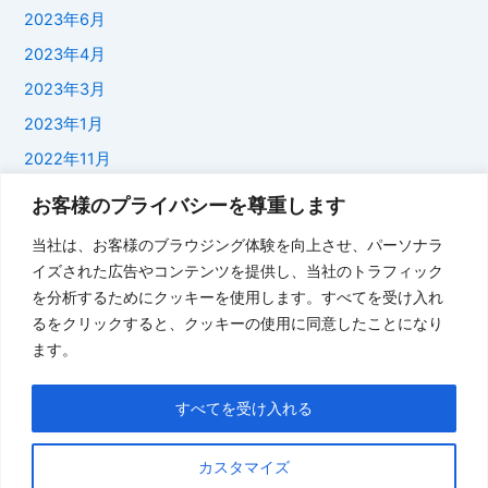
2023年6月
2023年4月
2023年3月
2023年1月
2022年11月
2022年1月
お客様のプライバシーを尊重します
2021年11月
当社は、お客様のブラウジング体験を向上させ、パーソナラ
2021年9月
イズされた広告やコンテンツを提供し、当社のトラフィック
を分析するためにクッキーを使用します。すべてを受け入れ
2021年7月
るをクリックすると、クッキーの使用に同意したことになり
2021年6月
ます。
2021年1月
2020年10月
すべてを受け入れる
Categories
カスタマイズ