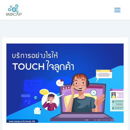
内
容
を
ス
キ
ッ
プ