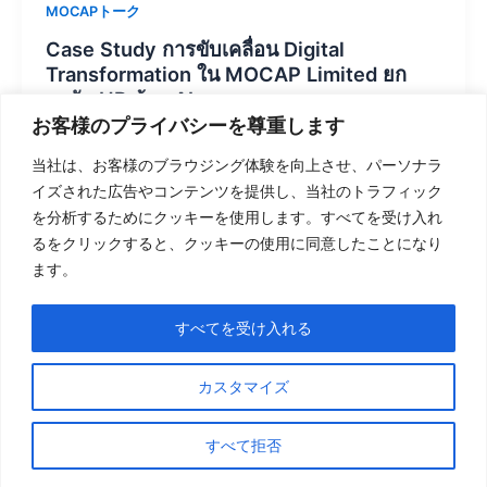
MOCAPトーク
Case Study การขับเคลื่อน Digital
Transformation ใน MOCAP Limited ยก
ระดับ HR ด้วย AI
お客様のプライバシーを尊重します
Production MOCAP
/
6月 2, 2026
当社は、お客様のブラウジング体験を向上させ、パーソナラ
ในอุตสาหกรรม Outsource Call Center และ BPO
イズされた広告やコンテンツを提供し、当社のトラフィック
(Business Process Outsourcing) ความสามารถในการ
を分析するためにクッキーを使用します。すべてを受け入れ
“จัดหาบุคลากรคุณภาพในปริมาณมาก” (Mass
るをクリックすると、クッキーの使用に同意したことになり
Recruitment) คือความได้เปรียบทางธุรกิจ แต่ในโลกความ
ます。
เป็นจริง กระบวนการนี้มักเผชิญกับ Operational Unstable
Efficiency หรือความไม่สม่ำเสมอของประสิทธิภาพในการ
すべてを受け入れる
ดำเนินงาน
MOCAP Limited ได้เปลี่ยนวิกฤตนี้ให้เป็นโอกาสผ่านการ
カスタマイズ
ทำ Internal Transformation ด้วยการนำเทคโนโลยี AI มา
เป็นเครื่องมือหลักในการตัดสินใจ
すべて拒否