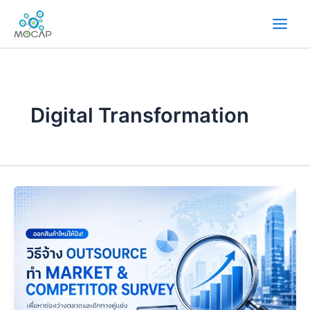
内
容
を
ス
キ
ッ
プ
Digital Transformation