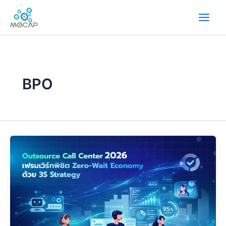
内
容
を
ス
キ
ッ
プ
BPO