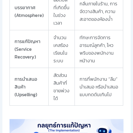
กลิ่นภายในร้าน, การ
บรรยากาศ
ที่เกิดขึ้น
จัดวางสินค้า, ความ
(Atmosphere)
ในช่วง
สะอาดของห้องน้ำ
เวลา
จำนวน
ทักษะการจัดการ
การแก้ปัญหา
เคสร้อง
อารมณ์ลูกค้า, ไหว
(Service
เรียนใน
พริบของพนักงาน
Recovery)
ระบบ
หน้างาน
สัดส่วน
การนำเสนอ
การที่พนักงาน “ลืม”
สินค้าที่
สินค้า
นำเสนอ หรือนำเสนอ
ขายพ่วง
(Upselling)
แบบกดดันเกินไป
ได้