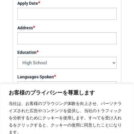
*
Apply Date
*
Address
*
Education
*
Languages Spoken
お客様のプライバシーを尊重します
*
How did you get to know the Company
当社は、お客様のブラウジング体験を向上させ、パーソナラ
イズされた広告やコンテンツを提供し、当社のトラフィック
を分析するためにクッキーを使用します。すべてを受け入れ
るをクリックすると、クッキーの使用に同意したことになり
*
ます。
履歴書を添付