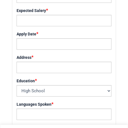
*
Expected Salery
*
Apply Date
*
Address
*
Education
*
Languages Spoken
*
How did you get to know the Company