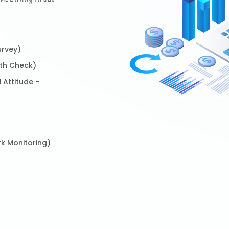
urvey)
lth Check)
 Attitude –
ork Monitoring)