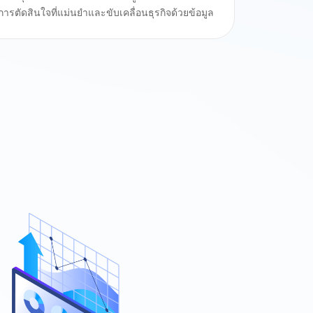
รตัดสินใจที่แม่นยำและขับเคลื่อนธุรกิจด้วยข้อมูล